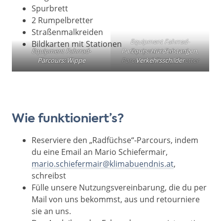
Spurbrett
2 Rumpelbretter
Straßenmalkreiden
Equipment Fahrrad-
Bildkarten mit Stationen
Equipment Fahrrad-
Equipment Fahrrad-
Parcours: Hürdenstangen,
Equipment Fahrrad-
Parcours: Wippe
Parcours: Berg
Parcours: 2 Rumpelbretter
Verkehrsschilder
Wie funktioniert’s?
Reserviere den „Radfüchse“-Parcours, indem
du eine Email an Mario Schiefermair,
mario.schiefermair@klimabuendnis.at
,
schreibst
Fülle unsere Nutzungsvereinbarung, die du per
Mail von uns bekommst, aus und retourniere
sie an uns.