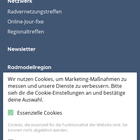
Netzwerk
Radvernetzungstreffen
Online-Jour-fixe
Regionaltreffen
Newsletter
Radmodellregion
Wir nutzen Cookies, um Marketing-Maßnahmen zu
messen und unsere Dienste zu verbessern. Bitte
Mobil ans Ziel
sieh dir die Cookie-Einstellungen an und bestätige
deine Auswahl.
Essenzielle Cookies
Cookies, die essenziell für die Funktionalität der Website sind. Sie
können nicht abgelehnt werden.
Die FahrRad Beratung ist ein Programm von Land OÖ und Klimabündnis