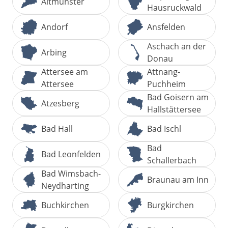
Altmünster
Hausruckwald
Andorf
Ansfelden
Aschach an der
Arbing
Donau
Attersee am
Attnang-
Attersee
Puchheim
Bad Goisern am
Atzesberg
Hallstättersee
Bad Hall
Bad Ischl
Bad
Bad Leonfelden
Schallerbach
Bad Wimsbach-
Braunau am Inn
Neydharting
Buchkirchen
Burgkirchen