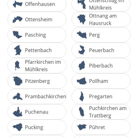
Ottenschlag im
Offenhausen
Mühlkreis
Ottnang am
Ottensheim
Hausruck
Pasching
Perg
Pettenbach
Peuerbach
Pfarrkirchen im
Piberbach
Mühlkreis
Pitzenberg
Pollham
Prambachkirchen
Pregarten
Puchkirchen am
Puchenau
Trattberg
Pucking
Pühret