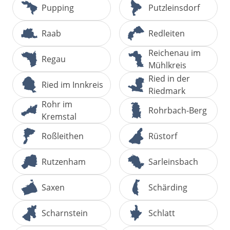
Pupping
Putzleinsdorf
Raab
Redleiten
Reichenau im
Regau
Mühlkreis
Ried in der
Ried im Innkreis
Riedmark
Rohr im
Rohrbach-Berg
Kremstal
Roßleithen
Rüstorf
Rutzenham
Sarleinsbach
Saxen
Schärding
Scharnstein
Schlatt