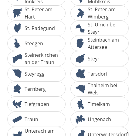
Innkreis
Mühlkreis
St. Peter am
St. Peter am
Hart
Wimberg
St. Ulrich bei
St. Radegund
Steyr
Steinbach am
Steegen
Attersee
Steinerkirchen
Steyr
an der Traun
Steyregg
Tarsdorf
Thalheim bei
Ternberg
Wels
Tiefgraben
Timelkam
Traun
Ungenach
Unterach am
Unterweitersdorf