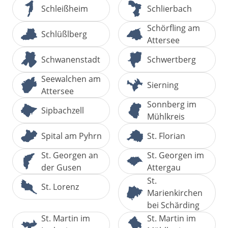
Schleißheim
Schlierbach
Schörfling am
Schlüßlberg
Attersee
Schwanenstadt
Schwertberg
Seewalchen am
Sierning
Attersee
Sonnberg im
Sipbachzell
Mühlkreis
Spital am Pyhrn
St. Florian
St. Georgen an
St. Georgen im
der Gusen
Attergau
St.
St. Lorenz
Marienkirchen
bei Schärding
St. Martin im
St. Martin im