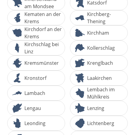
Katsdorf
am Mondsee
Kematen an der
Kirchberg-
Krems
Thening
Kirchdorf an der
Kirchham
Krems
Kirchschlag bei
Kollerschlag
Linz
Kremsmünster
Krenglbach
Kronstorf
Laakirchen
Lembach im
Lambach
Mühlkreis
Lengau
Lenzing
Leonding
Lichtenberg