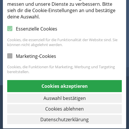
messen und unsere Dienste zu verbessern. Bitte
Mobil ans Ziel
sieh dir die Cookie-Einstellungen an und bestätige
deine Auswahl.
Essenzielle Cookies
Cookies, die essenziell für die Funktionalität der Website sind. Sie
können nicht abgelehnt werden.
Die FahrRad Beratung ist ein Programm von Land OÖ und Klimabündnis
Marketing-Cookies
OÖ
zur Förderung des Alltagsradverkehrs in Gemeinden und Betrieben.
Cookies, die Funktionen für Marketing, Werbung und Targeting
bereitstellen.
Cookies akzeptieren
Impressum
Datenschutzerklärung
Auswahl bestätigen
Cookies ablehnen
© 2022 Klimabündnis Oberösterreich. Design by
thomasstrasser.io
Datenschutzerklärung