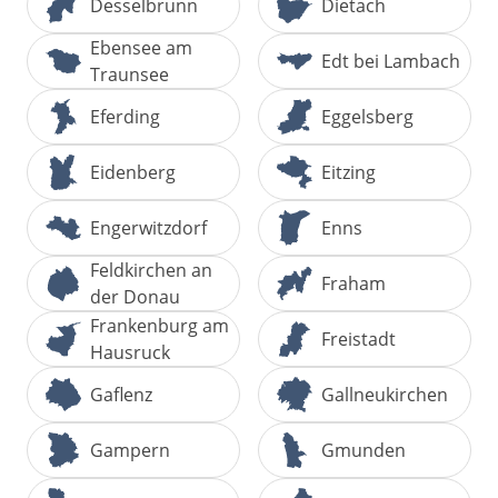
Desselbrunn
Dietach
Ebensee am
Edt bei Lambach
Traunsee
Eferding
Eggelsberg
Eidenberg
Eitzing
Engerwitzdorf
Enns
Feldkirchen an
Fraham
der Donau
Frankenburg am
Freistadt
Hausruck
Gaflenz
Gallneukirchen
Gampern
Gmunden