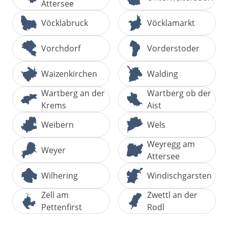
Attersee
Vöcklabruck
Vöcklamarkt
Vorchdorf
Vorderstoder
Waizenkirchen
Walding
Wartberg an der
Wartberg ob der
Krems
Aist
Weibern
Wels
Weyregg am
Weyer
Attersee
Wilhering
Windischgarsten
Zell am
Zwettl an der
Pettenfirst
Rodl