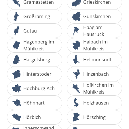
Gramastetten
Grieskirchen
Großraming
Gunskirchen
Haag am
Gutau
Hausruck
Hagenberg im
Haibach im
Mühlkreis
Mühlkreis
Hargelsberg
Hellmonsödt
Hinterstoder
Hinzenbach
Hofkirchen im
Hochburg-Ach
Mühlkreis
Höhnhart
Holzhausen
Hörbich
Hörsching
Innerschwand