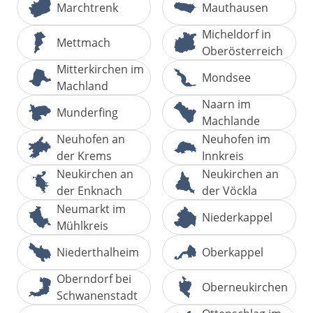
Marchtrenk
Mauthausen
Micheldorf in
Mettmach
Oberösterreich
Mitterkirchen im
Mondsee
Machland
Naarn im
Munderfing
Machlande
Neuhofen an
Neuhofen im
der Krems
Innkreis
Neukirchen an
Neukirchen an
der Enknach
der Vöckla
Neumarkt im
Niederkappel
Mühlkreis
Niederthalheim
Oberkappel
Oberndorf bei
Oberneukirchen
Schwanenstadt