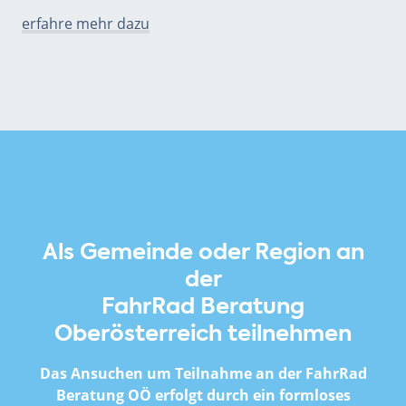
erfahre mehr dazu
Als Gemeinde oder Region an
der
FahrRad Beratung
Oberösterreich teilnehmen
Das Ansuchen um Teilnahme an
der FahrRad
Beratung OÖ
erfolgt durch ein formloses