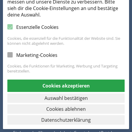
messen und unsere Dienste zu verbessern. Bitte
Radvernetzungstreffen
sieh dir die Cookie-Einstellungen an und bestätige
Online-Jour-fixe
deine Auswahl.
Regionaltreffen
Essenzielle Cookies
Cookies, die essenziell für die Funktionalität der Website sind. Sie
Newsletter
können nicht abgelehnt werden.
Marketing-Cookies
Radmodellregion
Cookies, die Funktionen für Marketing, Werbung und Targeting
bereitstellen.
Mobil ans Ziel
Cookies akzeptieren
Auswahl bestätigen
Cookies ablehnen
Datenschutzerklärung
Die FahrRad Beratung ist ein Programm von Land OÖ und Klimabündnis
OÖ