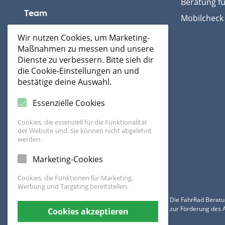
Beratung fü
Team
Mobilcheck 
Wir nutzen Cookies, um Marketing-
Maßnahmen zu messen und unsere
Dienste zu verbessern. Bitte sieh dir
die Cookie-Einstellungen an und
bestätige deine Auswahl.
Essenzielle Cookies
Cookies, die essenziell für die Funktionalität
der Website sind. Sie können nicht abgelehnt
werden.
Marketing-Cookies
Cookies, die Funktionen für Marketing,
Werbung und Targeting bereitstellen.
Die FahrRad Beratu
zur Förderung des 
Cookies akzeptieren