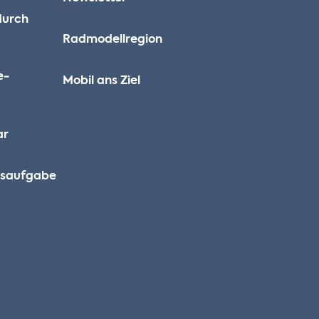
durch
Radmodellregion
e­
Mobil ans Ziel
ar
ausaufgabe