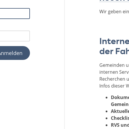
Wir geben ein
Intern
der Fa
Gemeinden un
internen Serv
Recherchen un
Infos dieser W
Dokume
Gemeind
Aktuell
Checkli
RVS und