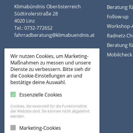
Klimabündnis Oberösterreich
Beratung f
Südtirolerstraße 28
Follow-up
4020 Linz
Workshop-A
Tel.:
0732-772652
fahrradberatung@klimabuendnis.at
Radnetz-Ch
Beratung fü
Team
Mobilcheck 
Wir nutzen Cookies, um Marketing-
Maßnahmen zu messen und unsere
Dienste zu verbessern. Bitte sieh dir
die Cookie-Einstellungen an und
bestätige deine Auswahl.
Essenzielle Cookies
Cookies, die essenziell für die Funktionalität
der Website sind. Sie können nicht abgelehnt
werden.
Marketing-Cookies