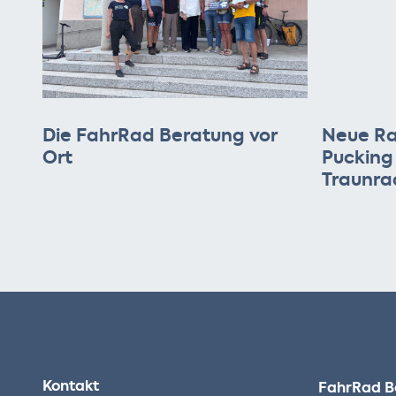
Die FahrRad Beratung vor
Neue Ra
Ort
Pucking
Traunr
Kontakt
FahrRad B