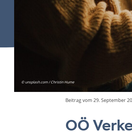
© unsplash.com / Christin Hume
Beitrag vom 29. September 2
OÖ Verke