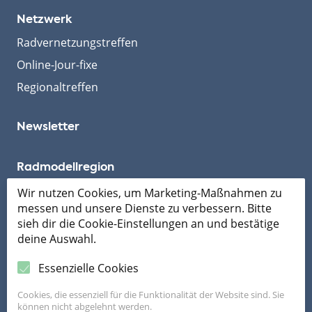
Netzwerk
Radvernetzungstreffen
Online-Jour-fixe
Regionaltreffen
Newsletter
Radmodellregion
Wir nutzen Cookies, um Marketing-Maßnahmen zu
messen und unsere Dienste zu verbessern. Bitte
Mobil ans Ziel
sieh dir die Cookie-Einstellungen an und bestätige
deine Auswahl.
Essenzielle Cookies
Cookies, die essenziell für die Funktionalität der Website sind. Sie
können nicht abgelehnt werden.