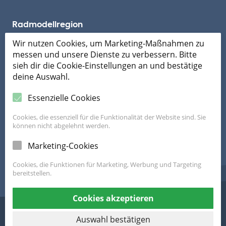
Radmodellregion
Wir nutzen Cookies, um Marketing-Maßnahmen zu
messen und unsere Dienste zu verbessern. Bitte
Mobil ans Ziel
sieh dir die Cookie-Einstellungen an und bestätige
deine Auswahl.
Essenzielle Cookies
Cookies, die essenziell für die Funktionalität der Website sind. Sie
können nicht abgelehnt werden.
Die FahrRad Beratung ist ein Programm von Land OÖ und Klimabündnis
Marketing-Cookies
OÖ
zur Förderung des Alltagsradverkehrs in Gemeinden und Betrieben.
Cookies, die Funktionen für Marketing, Werbung und Targeting
bereitstellen.
Cookies akzeptieren
Impressum
Datenschutzerklärung
Auswahl bestätigen