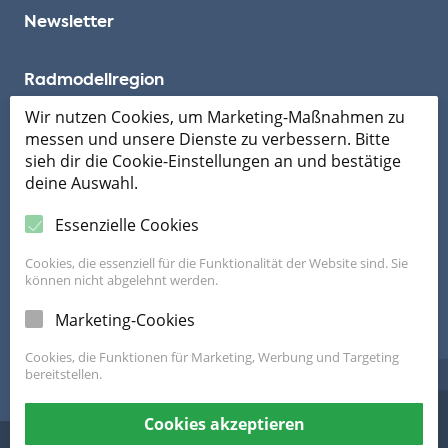
Newsletter
Radmodellregion
Wir nutzen Cookies, um Marketing-Maßnahmen zu
messen und unsere Dienste zu verbessern. Bitte
Mobil ans Ziel
sieh dir die Cookie-Einstellungen an und bestätige
deine Auswahl.
Essenzielle Cookies
Cookies, die essenziell für die Funktionalität der Website sind. Sie
können nicht abgelehnt werden.
Die FahrRad Beratung ist ein Programm von Land OÖ und Klimabündnis
Marketing-Cookies
OÖ
zur Förderung des Alltagsradverkehrs in Gemeinden und Betrieben.
Cookies, die Funktionen für Marketing, Werbung und Targeting
bereitstellen.
Cookies akzeptieren