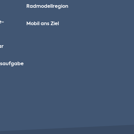
Radmodellregion
e­
Mobil ans Ziel
ar
ausaufgabe