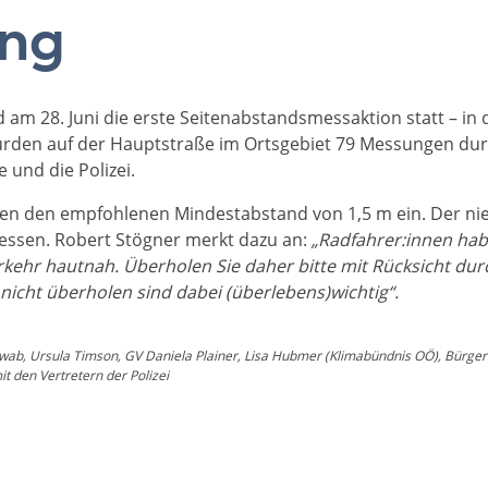
ing
 am 28. Juni die erste Seitenabstandsmessaktion statt – i
rden auf der Hauptstraße im Ortsgebiet 79 Messungen dur
 und die Polizei.
lten den empfohlenen Mindestabstand von 1,5 m ein. Der n
messen. Robert Stögner merkt dazu an:
„Radfahrer:innen ha
kehr hautnah. Überholen Sie daher bitte mit Rücksicht du
icht überholen sind dabei (überlebens)wichtig“.
 Schwab, Ursula Timson, GV Daniela Plainer, Lisa Hubmer (Klimabündnis OÖ), Bürg
t den Vertretern der Polizei