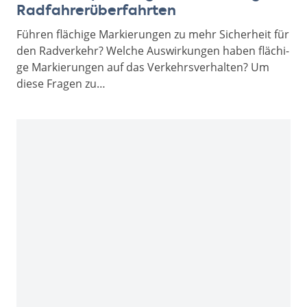
Radfahrerüberfahrten
Füh­ren flä­chi­ge Mar­kie­run­gen zu mehr Sicher­heit für
den Rad­ver­kehr? Wel­che Aus­wir­kun­gen haben flä­chi­
ge Mar­kie­run­gen auf das Ver­kehrs­ver­hal­ten? Um
diese Fragen zu…